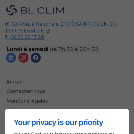
83 Route Nationale,
27310
SAINT-OUEN-DE-
THOUBERVILLE
06 29 22 13 28
Lundi à samedi
de 7h 30 à 20h 30
Accueil
Contactez-nous
Mentions légales
Plan du site
Your privacy is our priority