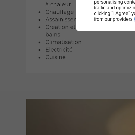
personalising conte
à chaleur
traffic and optimizi
Chauffage
clicking "I Agree" 
Assainissement
from our providers
Création et rénovation salle de
bains
Climatisation
Électricité
Cuisine