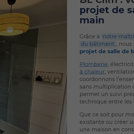
projet de s
main
Grâce à
notre maîtr
du bâtiment
, nou
projet de salle de 
Plomberie
, électrici
à chaleur
, ventilatio
coordonnons l’ensem
sans multiplication 
permet un suivi pré
technique entre les d
Que ce soit pour mo
existante ou créer 
une maison en cons