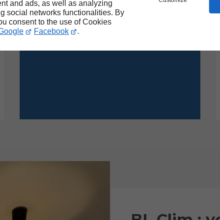
Customize
nt and ads, as well as analyzing
Qualité de service garantie
ng social networks functionalities. By
Certifications et attestations
you consent to the use of Cookies
Disponibilité
Google
Facebook
.
BL Clim : v