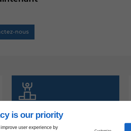
ctez-nous
Nos avantages
cy is our priority
Effectif jeune et dynamique
Grand savoir-faire
 improve user experience by