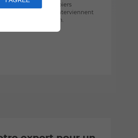
I AGREE
mais nos plombiers
chauffagistes interviennent
partout à Rouen.
otre expert pour un