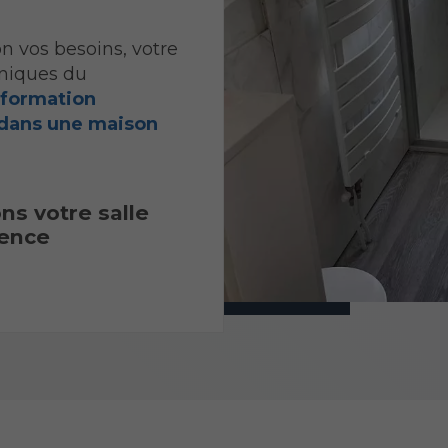
on vos besoins, votre
hniques du
sformation
ans une maison
s votre salle
gence