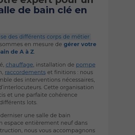
alle de bain clé en
ise des différents corps de métier
s sommes en mesure de
gérer votre
bain de A à Z
.
té,
chauffage
, installation de
pompe
n,
raccordements
et finitions : nous
ble des interventions nécessaires,
d’interlocuteurs. Cette organisation
cis et une parfaite cohérence
ifférents lots.
derniser une salle de bain
un espace entièrement neuf dans
truction, nous vous accompagnons