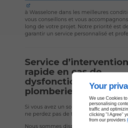
à Wasselone dans les meilleures condit
vous conseillons et vous accompagnons
long de votre projet. Notre priorité est d
garantir un service personnalisé et prof
Service d’interventio
rapide en cas de
dysfonctionnement d
Your priva
plomberie à Wasselo
We use Cookies to
personalising conte
Si vous avez un souci de plomberie à W
traffic and optimizi
ne perdez pas de temps, contactez-nous
clicking "I Agree" 
from our providers
Nous sommes disponibles pour un serv