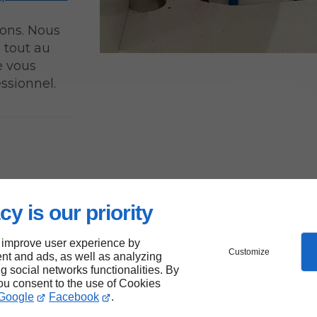
ions. Nous
 tout au
e vous
essionnel.
n
e
cy is our priority
ne
 improve user experience by
Customize
nt and ads, as well as analyzing
asselone,
ng social networks functionalities. By
 !
you consent to the use of Cookies
Google
Facebook
.
ice