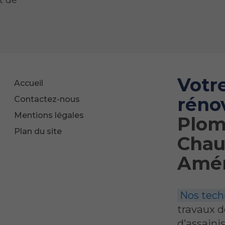
t de
Votr
Accueil
rénov
Contactez-nous
Mentions légales
Plomb
Plan du site
Chau
Amén
Nos techn
travaux d
d’assaini