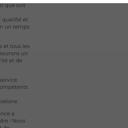
el que soit
 qualifié et
 en un temps
 et tous les
assurons un
ité et de
ervice.
 compétents
selone.
ence à
dre ! Nous