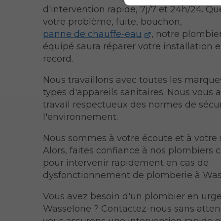
d'intervention rapide, 7j/7 et 24h/24. Qu
votre problème, fuite, bouchon,
panne de chauffe-eau
, notre plombier
équipé saura réparer votre installation
record.
Nous travaillons avec toutes les marques
types d'appareils sanitaires. Nous vous 
travail respectueux des normes de sécur
l'environnement.
Nous sommes à votre écoute et à votre s
Alors, faites confiance à nos plombiers
pour intervenir rapidement en cas de
dysfonctionnement de plomberie à Was
Vous avez besoin d'un plombier en urg
Wasselone ? Contactez-nous sans atten