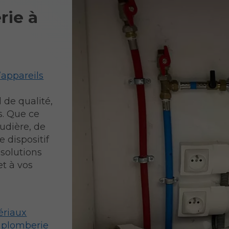
rie à
’appareils
 de qualité,
s. Que ce
udière, de
e dispositif
solutions
et à vos
ériaux
e plomberie